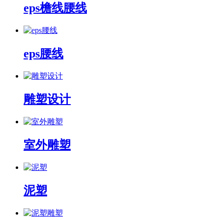
eps檐线腰线
eps腰线
雕塑设计
室外雕塑
泥塑