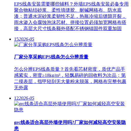
EPS线条安装需要哪些辅料？外墙EPS线条安装必备专用
聚合物粘结砂浆、柔性填缝胶、耐碱网格布、防水底
漆；普通水泥砂浆柔韧性不足，热胀冷缩后缝隙开裂，
雨水渗入会腐蚀泡沫芯材。拼接位置必须加宽网格布搭
接，高层大尺寸线条额外搭配不锈钢锚固件双重加固
15
2026-05
厂家分享采购EPS线条怎么分辨质量
怎么分辨EPS线条质量？首先看芯材密度，质优产品手
感紧实，密度≥18kg/m³，轻飘易碎的回收料为次品；第
二摸表层，指甲轻刮无大量粉末脱落，网格布完整包裹
无外露
12
2026-05
grc线条适合高层外墙使用吗?厂家如何减轻高空安装隐
患