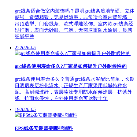
grc线条适合做室内装饰吗？昆明grc线条质地坚硬、立体
感强、造型精致，无易燃隐患，非常适合室内背景墙、
吊顶造型、门套线条、欧式浮雕装饰。室内款grc线条经
过打磨，表面无砂眼、气泡，无需厚重防水涂层，质感
细腻平整
22
2026-05
grc线条使用寿命多久?厂家是如何提升户外耐候性的
grc线条使用寿命多久？普通grc线条水泥配比简单，长期
日晒后表层粉化渗水；正规生产厂家采用低碱特种水
泥、高耐碱玻纤，表层喷涂专用防水耐候涂层，抗紫外
线、抗雨水侵蚀，户外使用寿命可达数十年
19
2026-05
EPS线条安装需要哪些辅料