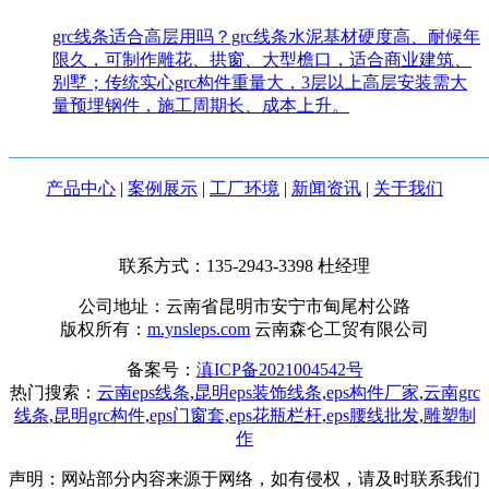
grc线条适合高层用吗？grc线条水泥基材硬度高、耐候年
限久，可制作雕花、拱窗、大型檐口，适合商业建筑、
别墅；传统实心grc构件重量大，3层以上高层安装需大
量预埋钢件，施工周期长、成本上升。
_______________________________________________________
产品中心
|
案例展示
|
工厂环境
|
新闻资讯
|
关于我们
联系方式：135-2943-3398
杜经理
公司地址：云南省昆明市安宁市甸尾村公路
版权所有：
m.ynsleps.com
云南森仑工贸有限公司
备案号：
滇ICP备2021004542号
热门搜索：
云南eps线条
,
昆明eps装饰线条
,
eps构件厂家
,
云南grc
线条
,
昆明grc构件
,
eps门窗套
,
eps花瓶栏杆
,
eps腰线批发
,
雕塑制
作
声明：网站部分内容来源于网络，如有侵权，请及时联系我们