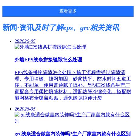
查看更多
新闻·资讯
及时了解eps、grc相关资讯
29
2026-05
外墙EPS线条拼接缝隙怎么处理
EPS线条拼接缝隙怎么处理？施工流程需经过缝隙清
理、专用填缝、挂网加固、砂浆找平、防水封闭五道工
序，不能单一使用普通腻子填补。昆明EPS线条生产厂
家配套专用柔性填缝材料，适配热胀冷缩变化，搭配耐
碱网格布全覆盖粘贴，避免缝隙拉伸开裂
26
2026-05
grc线条适合做室内装饰吗?生产厂家室内款有什么区别