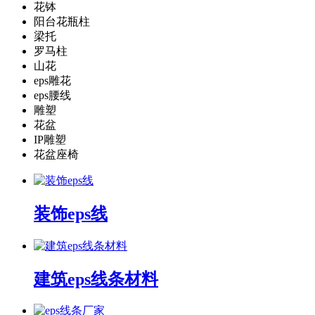
花钵
阳台花瓶柱
梁托
罗马柱
山花
eps雕花
eps腰线
雕塑
花盆
IP雕塑
花盆座椅
装饰eps线
建筑eps线条材料