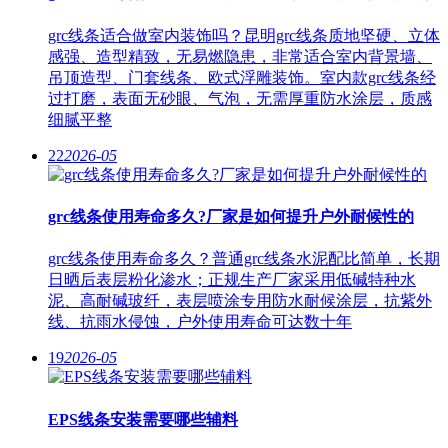
grc线条适合做室内装饰吗？昆明grc线条质地坚硬、立体
感强、造型精致，无易燃隐患，非常适合室内背景墙、
吊顶造型、门套线条、欧式浮雕装饰。室内款grc线条经
过打磨，表面无砂眼、气泡，无需厚重防水涂层，质感
细腻平整
22
2026-05
grc线条使用寿命多久?厂家是如何提升户外耐候性的
grc线条使用寿命多久？普通grc线条水泥配比简单，长期
日晒后表层粉化渗水；正规生产厂家采用低碱特种水
泥、高耐碱玻纤，表层喷涂专用防水耐候涂层，抗紫外
线、抗雨水侵蚀，户外使用寿命可达数十年
19
2026-05
EPS线条安装需要哪些辅料