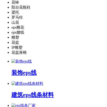
花钵
阳台花瓶柱
梁托
罗马柱
山花
eps雕花
eps腰线
雕塑
花盆
IP雕塑
花盆座椅
装饰eps线
建筑eps线条材料