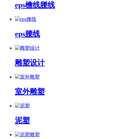
eps檐线腰线
eps腰线
雕塑设计
室外雕塑
泥塑