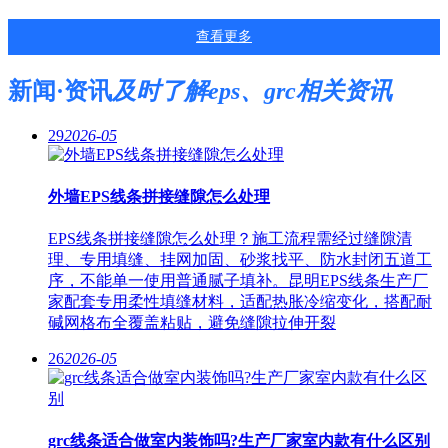
查看更多
新闻·资讯
及时了解eps、grc相关资讯
29
2026-05
外墙EPS线条拼接缝隙怎么处理
EPS线条拼接缝隙怎么处理？施工流程需经过缝隙清
理、专用填缝、挂网加固、砂浆找平、防水封闭五道工
序，不能单一使用普通腻子填补。昆明EPS线条生产厂
家配套专用柔性填缝材料，适配热胀冷缩变化，搭配耐
碱网格布全覆盖粘贴，避免缝隙拉伸开裂
26
2026-05
grc线条适合做室内装饰吗?生产厂家室内款有什么区别