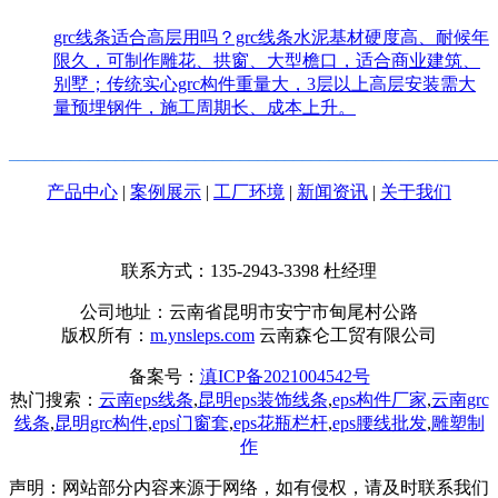
grc线条适合高层用吗？grc线条水泥基材硬度高、耐候年
限久，可制作雕花、拱窗、大型檐口，适合商业建筑、
别墅；传统实心grc构件重量大，3层以上高层安装需大
量预埋钢件，施工周期长、成本上升。
_______________________________________________________
产品中心
|
案例展示
|
工厂环境
|
新闻资讯
|
关于我们
联系方式：135-2943-3398
杜经理
公司地址：云南省昆明市安宁市甸尾村公路
版权所有：
m.ynsleps.com
云南森仑工贸有限公司
备案号：
滇ICP备2021004542号
热门搜索：
云南eps线条
,
昆明eps装饰线条
,
eps构件厂家
,
云南grc
线条
,
昆明grc构件
,
eps门窗套
,
eps花瓶栏杆
,
eps腰线批发
,
雕塑制
作
声明：网站部分内容来源于网络，如有侵权，请及时联系我们