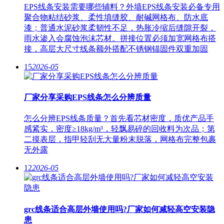
EPS线条安装需要哪些辅料？外墙EPS线条安装必备专用
聚合物粘结砂浆、柔性填缝胶、耐碱网格布、防水底
漆；普通水泥砂浆柔韧性不足，热胀冷缩后缝隙开裂，
雨水渗入会腐蚀泡沫芯材。拼接位置必须加宽网格布搭
接，高层大尺寸线条额外搭配不锈钢锚固件双重加固
15
2026-05
厂家分享采购EPS线条怎么分辨质量
怎么分辨EPS线条质量？首先看芯材密度，质优产品手
感紧实，密度≥18kg/m³，轻飘易碎的回收料为次品；第
二摸表层，指甲轻刮无大量粉末脱落，网格布完整包裹
无外露
12
2026-05
grc线条适合高层外墙使用吗?厂家如何减轻高空安装隐
患