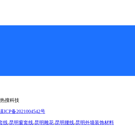
云南热搜科技
滇ICP备2021004542号
套线
,
昆明窗套线
,
昆明雕花
,
昆明腰线
,
昆明外墙装饰材料