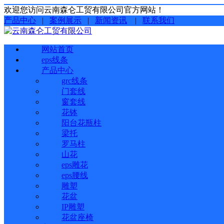
欢迎您访问云南森仑工贸有限公司官方网站！
产品中心
|
案例展示
|
新闻资讯
|
联系我们
网站首页
eps线条
产品中心
grc线条
门套线
窗套线
花钵
阳台花瓶柱
梁托
罗马柱
山花
eps雕花
eps腰线
雕塑
花盆
IP雕塑
花盆座椅