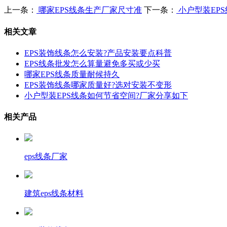
上一条：
哪家EPS线条生产厂家尺寸准
下一条：
小户型装EP
相关文章
EPS装饰线条怎么安装?产品安装要点科普
EPS线条批发怎么算量避免多买或少买
哪家EPS线条质量耐候持久
EPS装饰线条哪家质量好?选对安装不变形
小户型装EPS线条如何节省空间?厂家分享如下
相关产品
eps线条厂家
建筑eps线条材料