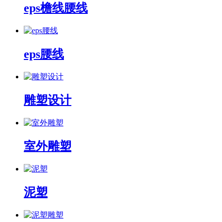
eps檐线腰线
eps腰线
雕塑设计
室外雕塑
泥塑