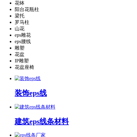
花钵
阳台花瓶柱
梁托
罗马柱
山花
eps雕花
eps腰线
雕塑
花盆
IP雕塑
花盆座椅
装饰eps线
建筑eps线条材料