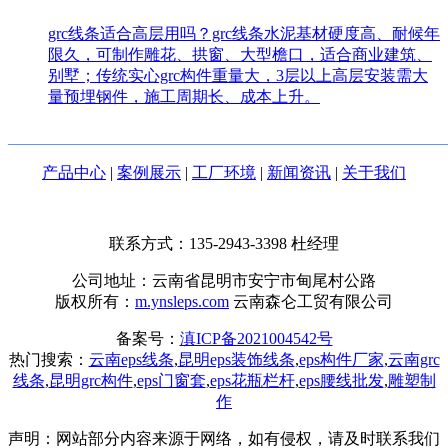
grc线条适合高层用吗？grc线条水泥基材硬度高、耐候年
限久，可制作雕花、拱窗、大型檐口，适合商业建筑、
别墅；传统实心grc构件重量大，3层以上高层安装需大
量预埋钢件，施工周期长、成本上升。
_______________________________________________________
产品中心
|
案例展示
|
工厂环境
|
新闻资讯
|
关于我们
联系方式：135-2943-3398
杜经理
公司地址：云南省昆明市安宁市甸尾村公路
版权所有：
m.ynsleps.com
云南森仑工贸有限公司
备案号：
滇ICP备2021004542号
热门搜索：
云南eps线条
,
昆明eps装饰线条
,
eps构件厂家
,
云南grc
线条
,
昆明grc构件
,
eps门窗套
,
eps花瓶栏杆
,
eps腰线批发
,
雕塑制
作
声明：网站部分内容来源于网络，如有侵权，请及时联系我们