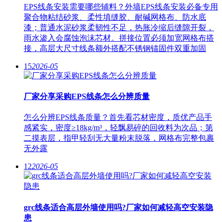
EPS线条安装需要哪些辅料？外墙EPS线条安装必备专用
聚合物粘结砂浆、柔性填缝胶、耐碱网格布、防水底
漆；普通水泥砂浆柔韧性不足，热胀冷缩后缝隙开裂，
雨水渗入会腐蚀泡沫芯材。拼接位置必须加宽网格布搭
接，高层大尺寸线条额外搭配不锈钢锚固件双重加固
15
2026-05
厂家分享采购EPS线条怎么分辨质量
怎么分辨EPS线条质量？首先看芯材密度，质优产品手
感紧实，密度≥18kg/m³，轻飘易碎的回收料为次品；第
二摸表层，指甲轻刮无大量粉末脱落，网格布完整包裹
无外露
12
2026-05
grc线条适合高层外墙使用吗?厂家如何减轻高空安装隐
患