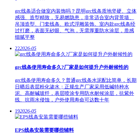
grc线条适合做室内装饰吗？昆明grc线条质地坚硬、立体
感强、造型精致，无易燃隐患，非常适合室内背景墙、
吊顶造型、门套线条、欧式浮雕装饰。室内款grc线条经
过打磨，表面无砂眼、气泡，无需厚重防水涂层，质感
细腻平整
22
2026-05
grc线条使用寿命多久?厂家是如何提升户外耐候性的
grc线条使用寿命多久？普通grc线条水泥配比简单，长期
日晒后表层粉化渗水；正规生产厂家采用低碱特种水
泥、高耐碱玻纤，表层喷涂专用防水耐候涂层，抗紫外
线、抗雨水侵蚀，户外使用寿命可达数十年
19
2026-05
EPS线条安装需要哪些辅料