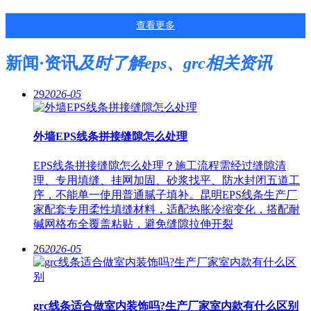
查看更多
新闻·资讯
及时了解eps、grc相关资讯
29
2026-05
外墙EPS线条拼接缝隙怎么处理
EPS线条拼接缝隙怎么处理？施工流程需经过缝隙清
理、专用填缝、挂网加固、砂浆找平、防水封闭五道工
序，不能单一使用普通腻子填补。昆明EPS线条生产厂
家配套专用柔性填缝材料，适配热胀冷缩变化，搭配耐
碱网格布全覆盖粘贴，避免缝隙拉伸开裂
26
2026-05
grc线条适合做室内装饰吗?生产厂家室内款有什么区别