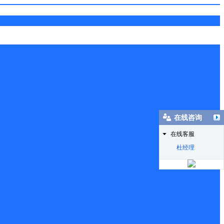
在线咨询
在线客服
杜经理