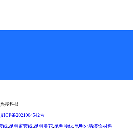
云南热搜科技
滇ICP备2021004542号
套线
,
昆明窗套线
,
昆明雕花
,
昆明腰线
,
昆明外墙装饰材料