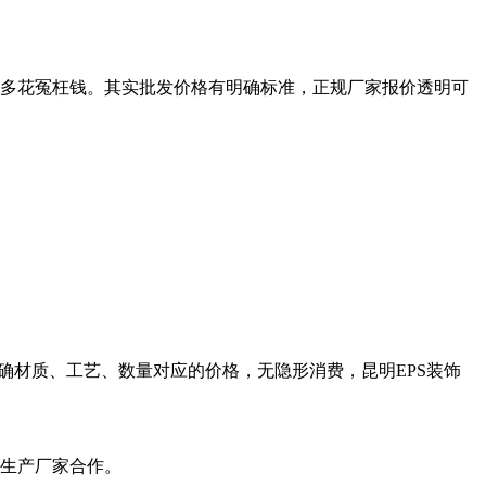
，多花冤枉钱。其实批发价格有明确标准，正规厂家报价透明可
确材质、工艺、数量对应的价格，无隐形消费，昆明EPS装饰
的生产厂家合作。