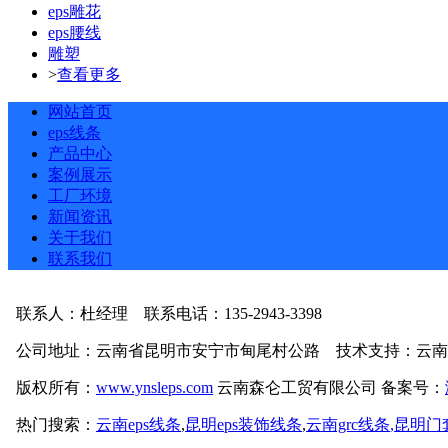
eps雕花
eps腰线
雕塑
>
查看更多
网站首页
eps线条
产品中心
案例展示
工厂环境
新闻资讯
关于我们
联系我们
联系人：杜经理 联系电话：135-2943-3398
公司地址：云南省昆明市安宁市甸尾村公路 技术支持：
版权所有：
www.ynsleps.com
云南森仑工贸有限公司 备案号：
热门搜索：
云南eps线条
,
昆明eps装饰线条
,
云南grc线条
,
昆明门