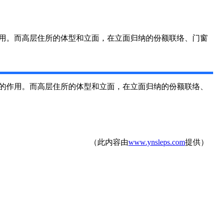
作用。而高层住所的体型和立面，在立面归纳的份额联络、门窗
的作用。而高层住所的体型和立面，在立面归纳的份额联络、
（此内容由
www.ynsleps.com
提供）