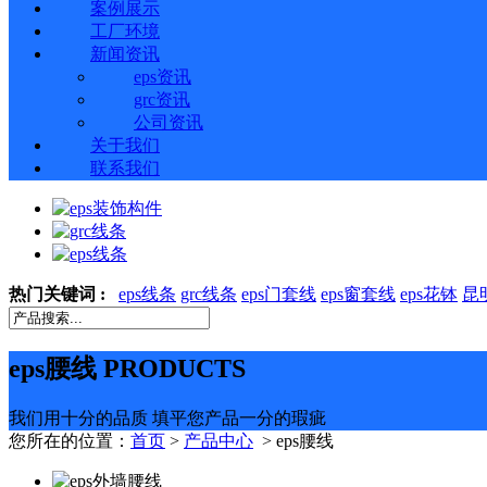
案例展示
工厂环境
新闻资讯
eps资讯
grc资讯
公司资讯
关于我们
联系我们
热门关键词 :
eps线条
grc线条
eps门套线
eps窗套线
eps花钵
昆
eps腰线
PRODUCTS
我们用十分的品质 填平您产品一分的瑕疵
您所在的位置：
首页
>
产品中心
> eps腰线