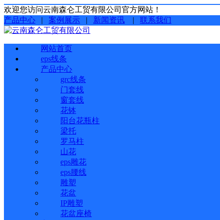
欢迎您访问云南森仑工贸有限公司官方网站！
产品中心
|
案例展示
|
新闻资讯
|
联系我们
网站首页
eps线条
产品中心
grc线条
门套线
窗套线
花钵
阳台花瓶柱
梁托
罗马柱
山花
eps雕花
eps腰线
雕塑
花盆
IP雕塑
花盆座椅