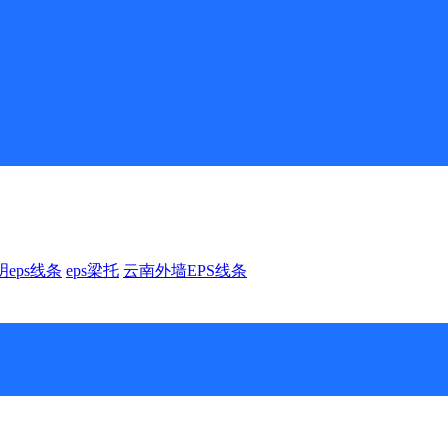
明eps线条
eps梁托
云南外墙EPS线条