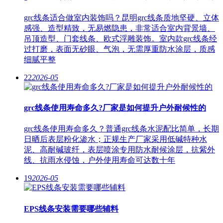
grc线条适合做室内装饰吗？昆明grc线条质地坚硬、立体
感强、造型精致，无易燃隐患，非常适合室内背景墙、
吊顶造型、门套线条、欧式浮雕装饰。室内款grc线条经
过打磨，表面无砂眼、气泡，无需厚重防水涂层，质感
细腻平整
22
2026-05
grc线条使用寿命多久?厂家是如何提升户外耐候性的
grc线条使用寿命多久？普通grc线条水泥配比简单，长期
日晒后表层粉化渗水；正规生产厂家采用低碱特种水
泥、高耐碱玻纤，表层喷涂专用防水耐候涂层，抗紫外
线、抗雨水侵蚀，户外使用寿命可达数十年
19
2026-05
EPS线条安装需要哪些辅料