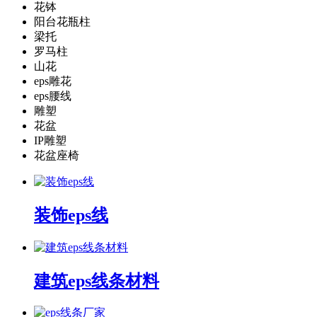
花钵
阳台花瓶柱
梁托
罗马柱
山花
eps雕花
eps腰线
雕塑
花盆
IP雕塑
花盆座椅
装饰eps线
建筑eps线条材料