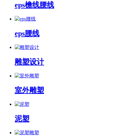
eps檐线腰线
eps腰线
雕塑设计
室外雕塑
泥塑