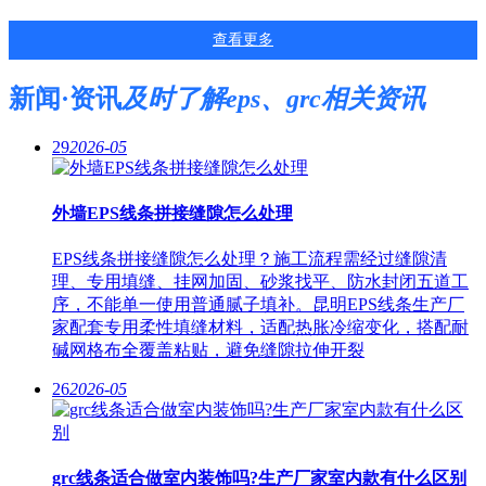
查看更多
新闻·资讯
及时了解eps、grc相关资讯
29
2026-05
外墙EPS线条拼接缝隙怎么处理
EPS线条拼接缝隙怎么处理？施工流程需经过缝隙清
理、专用填缝、挂网加固、砂浆找平、防水封闭五道工
序，不能单一使用普通腻子填补。昆明EPS线条生产厂
家配套专用柔性填缝材料，适配热胀冷缩变化，搭配耐
碱网格布全覆盖粘贴，避免缝隙拉伸开裂
26
2026-05
grc线条适合做室内装饰吗?生产厂家室内款有什么区别