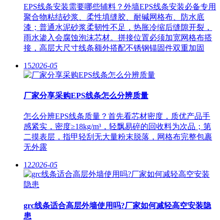
EPS线条安装需要哪些辅料？外墙EPS线条安装必备专用
聚合物粘结砂浆、柔性填缝胶、耐碱网格布、防水底
漆；普通水泥砂浆柔韧性不足，热胀冷缩后缝隙开裂，
雨水渗入会腐蚀泡沫芯材。拼接位置必须加宽网格布搭
接，高层大尺寸线条额外搭配不锈钢锚固件双重加固
15
2026-05
厂家分享采购EPS线条怎么分辨质量
怎么分辨EPS线条质量？首先看芯材密度，质优产品手
感紧实，密度≥18kg/m³，轻飘易碎的回收料为次品；第
二摸表层，指甲轻刮无大量粉末脱落，网格布完整包裹
无外露
12
2026-05
grc线条适合高层外墙使用吗?厂家如何减轻高空安装隐
患