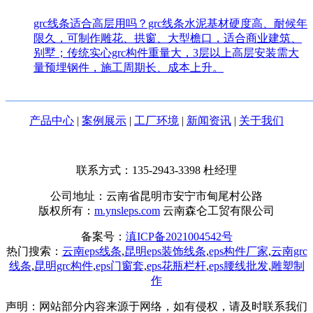
grc线条适合高层用吗？grc线条水泥基材硬度高、耐候年
限久，可制作雕花、拱窗、大型檐口，适合商业建筑、
别墅；传统实心grc构件重量大，3层以上高层安装需大
量预埋钢件，施工周期长、成本上升。
_______________________________________________________
产品中心
|
案例展示
|
工厂环境
|
新闻资讯
|
关于我们
联系方式：135-2943-3398
杜经理
公司地址：云南省昆明市安宁市甸尾村公路
版权所有：
m.ynsleps.com
云南森仑工贸有限公司
备案号：
滇ICP备2021004542号
热门搜索：
云南eps线条
,
昆明eps装饰线条
,
eps构件厂家
,
云南grc
线条
,
昆明grc构件
,
eps门窗套
,
eps花瓶栏杆
,
eps腰线批发
,
雕塑制
作
声明：网站部分内容来源于网络，如有侵权，请及时联系我们