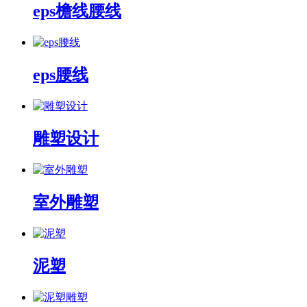
eps檐线腰线
eps腰线
雕塑设计
室外雕塑
泥塑