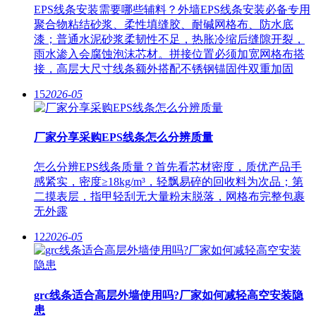
EPS线条安装需要哪些辅料？外墙EPS线条安装必备专用
聚合物粘结砂浆、柔性填缝胶、耐碱网格布、防水底
漆；普通水泥砂浆柔韧性不足，热胀冷缩后缝隙开裂，
雨水渗入会腐蚀泡沫芯材。拼接位置必须加宽网格布搭
接，高层大尺寸线条额外搭配不锈钢锚固件双重加固
15
2026-05
厂家分享采购EPS线条怎么分辨质量
怎么分辨EPS线条质量？首先看芯材密度，质优产品手
感紧实，密度≥18kg/m³，轻飘易碎的回收料为次品；第
二摸表层，指甲轻刮无大量粉末脱落，网格布完整包裹
无外露
12
2026-05
grc线条适合高层外墙使用吗?厂家如何减轻高空安装隐
患