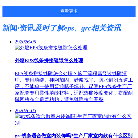
查看更多
新闻·资讯
及时了解eps、grc相关资讯
29
2026-05
外墙EPS线条拼接缝隙怎么处理
EPS线条拼接缝隙怎么处理？施工流程需经过缝隙清
理、专用填缝、挂网加固、砂浆找平、防水封闭五道工
序，不能单一使用普通腻子填补。昆明EPS线条生产厂
家配套专用柔性填缝材料，适配热胀冷缩变化，搭配耐
碱网格布全覆盖粘贴，避免缝隙拉伸开裂
26
2026-05
grc线条适合做室内装饰吗?生产厂家室内款有什么区别