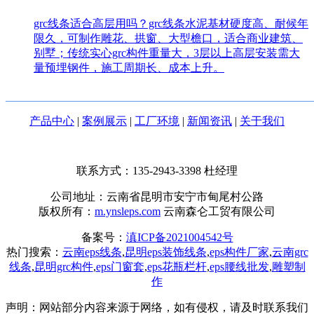
grc线条适合高层用吗？grc线条水泥基材硬度高、耐候年
限久，可制作雕花、拱窗、大型檐口，适合商业建筑、
别墅；传统实心grc构件重量大，3层以上高层安装需大
量预埋钢件，施工周期长、成本上升。
_______________________________________________________
产品中心
|
案例展示
|
工厂环境
|
新闻资讯
|
关于我们
联系方式：135-2943-3398
杜经理
公司地址：云南省昆明市安宁市甸尾村公路
版权所有：
m.ynsleps.com
云南森仑工贸有限公司
备案号：
滇ICP备2021004542号
热门搜索：
云南eps线条
,
昆明eps装饰线条
,
eps构件厂家
,
云南grc
线条
,
昆明grc构件
,
eps门窗套
,
eps花瓶栏杆
,
eps腰线批发
,
雕塑制
作
声明：网站部分内容来源于网络，如有侵权，请及时联系我们