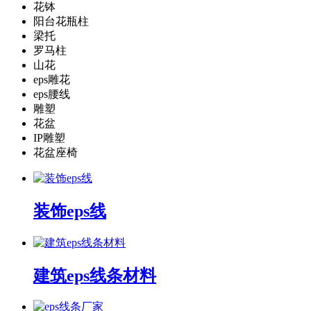
花钵
阳台花瓶柱
梁托
罗马柱
山花
eps雕花
eps腰线
雕塑
花盆
IP雕塑
花盆座椅
装饰eps线
建筑eps线条材料