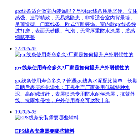
grc线条适合做室内装饰吗？昆明grc线条质地坚硬、立体
感强、造型精致，无易燃隐患，非常适合室内背景墙、
吊顶造型、门套线条、欧式浮雕装饰。室内款grc线条经
过打磨，表面无砂眼、气泡，无需厚重防水涂层，质感
细腻平整
22
2026-05
grc线条使用寿命多久?厂家是如何提升户外耐候性的
grc线条使用寿命多久？普通grc线条水泥配比简单，长期
日晒后表层粉化渗水；正规生产厂家采用低碱特种水
泥、高耐碱玻纤，表层喷涂专用防水耐候涂层，抗紫外
线、抗雨水侵蚀，户外使用寿命可达数十年
19
2026-05
EPS线条安装需要哪些辅料